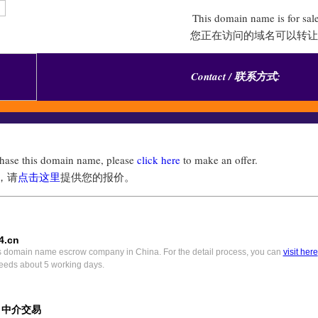
This domain name is for sal
您正在访问的域名可以转让
Contact / 联系方式:
chase this domain name, please
click here
to make an offer.
，请
点击这里
提供您的报价。
4.cn
s domain name escrow company in China. For the detail process, you can
visit here
eeds about 5 working days.
) 中介交易