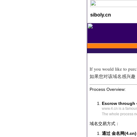
siboly.cn
If you would like to pur
如果您对该域名感兴趣
Process Overview:
Escrow through 
www.4.cn is a famou
The whole process n
域名交易方式：
通过 金名网(4.cn