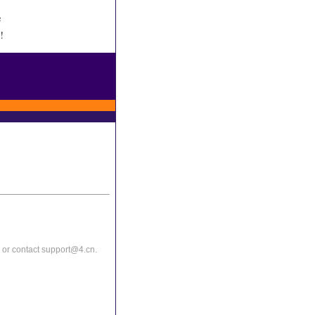
e
!
or contact support@4.cn.